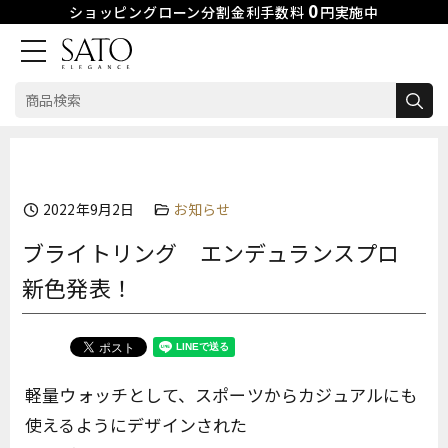
0
ショッピングローン分割金利手数料
円実施中
検
索:
Skip
to
content
2022年9月2日
お知らせ
ブライトリング エンデュランスプロ
新色発表！
軽量ウォッチとして、スポーツからカジュアルにも
使えるようにデザインされた