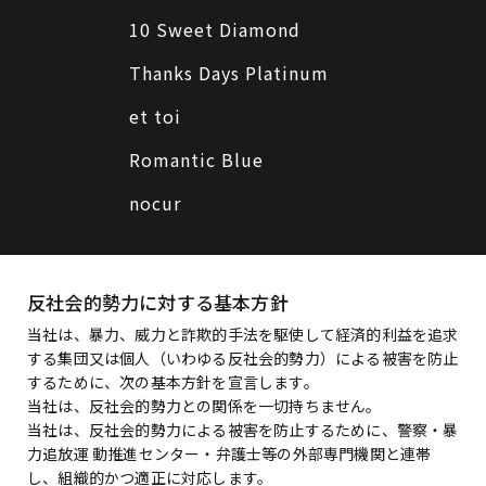
10 Sweet Diamond
Thanks Days Platinum
et toi
Romantic Blue
nocur
反社会的勢力に対する基本方針
当社は、暴力、威力と詐欺的手法を駆使して経済的利益を追求
する集団又は個人（いわゆる反社会的勢力）による被害を防止
するために、次の基本方針を宣言します。
当社は、反社会的勢力との関係を一切持ちません。
当社は、反社会的勢力による被害を防止するために、警察・暴
力追放運 動推進センター・弁護士等の外部専門機関と連帯
し、組織的かつ適正に対応します。