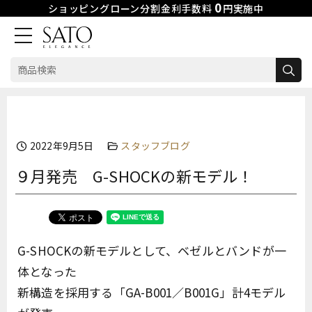
0
ショッピングローン分割金利手数料
円実施中
検
索:
Skip
to
content
2022年9月5日
スタッフブログ
９月発売 G-SHOCKの新モデル！
G-SHOCKの新モデルとして、ベゼルとバンドが一
体となった
新構造を採用する「GA-B001／B001G」計4モデル