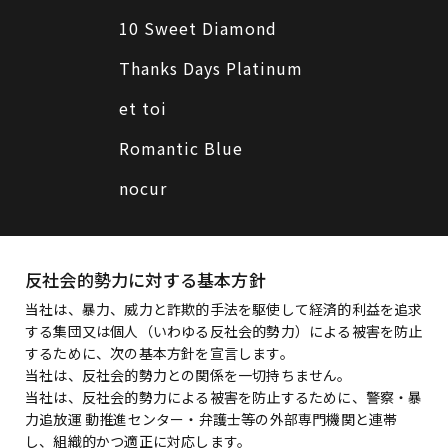
10 Sweet Diamond
Thanks Days Platinum
et toi
Romantic Blue
nocur
反社会的勢力に対する基本方針
当社は、暴力、威力と詐欺的手法を駆使して経済的利益を追求
する集団又は個人（いわゆる反社会的勢力）による被害を防止
するために、次の基本方針を宣言します。
当社は、反社会的勢力との関係を一切持ちません。
当社は、反社会的勢力による被害を防止するために、警察・暴
力追放運 動推進センター・弁護士等の外部専門機関と連帯
し、組織的かつ適正に対応します。