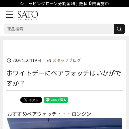
0
ショッピングローン分割金利手数料
円実施中
検
索:
Skip
to
content
2026年2月19日
スタッフブログ
ホワイトデーにペアウォッチはいかがで
すか？
おすすめペアウォッチ・・・ロンジン