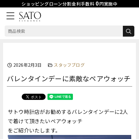
0
ショッピングローン分割金利手数料
円実施中
検
索:
Skip
to
content
2026年2月3日
スタッフブログ
バレンタインデーに素敵なペアウォッチ
サトウ時計店がお勧めするバレンタインデーに2人
で着けて頂きたいペアウォッチ
をご紹介いたします。