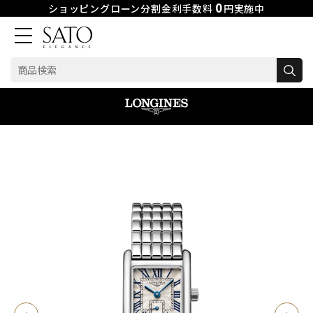
0
ショッピングローン分割金利手数料
円実施中
検
索:
Skip
to
content