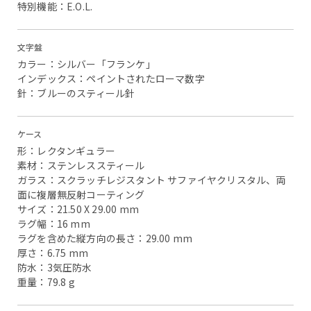
特別機能：E.O.L.
文字盤
カラー：シルバー「フランケ」
インデックス：ペイントされたローマ数字
針：ブルーのスティール針
ケース
形：レクタンギュラー
素材：ステンレススティール
ガラス：スクラッチレジスタント サファイヤクリスタル、両
面に複層無反射コーティング
サイズ：21.50 X 29.00 mm
ラグ幅：16 mm
ラグを含めた縦方向の長さ：29.00 mm
厚さ：6.75 mm
防水：3気圧防水
重量：79.8 g