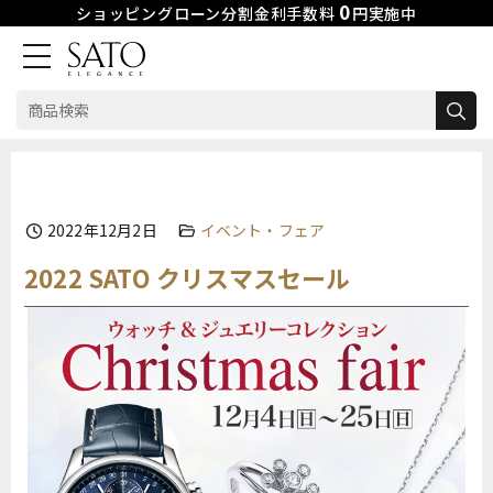
0
ショッピングローン分割金利手数料
円実施中
検
索:
Skip
to
content
2022年12月2日
イベント・フェア
2022 SATO クリスマスセール