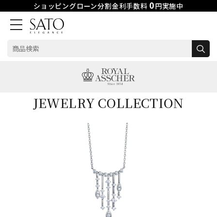
0
ショッピングローン分割金利手数料
円実施中
検
索:
Skip
to
content
JEWELRY COLLECTION