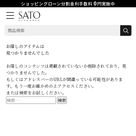
0
ショッピングローン分割金利手数料
円実施中
検
索:
Skip
お探しのアイテムは
to
見つかりませんでした
content
お探しのコンテンツは掲載されていないか削除されており、見
つかりませんでした。
もしくはアドレスバーのURLが間違っている可能性がありま
す。もう一度お確かめの上アクセスください。
または検索をお試しください。
検
索: