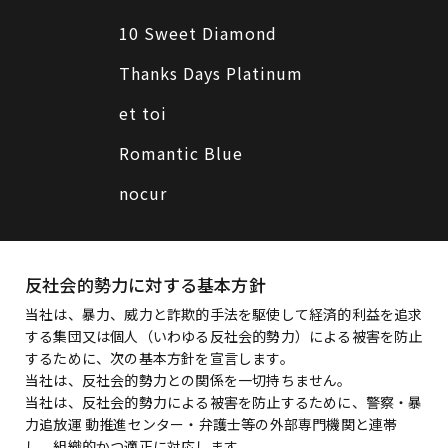
10 Sweet Diamond
Thanks Days Platinum
et toi
Romantic Blue
nocur
反社会的勢力に対する基本方針
当社は、暴力、威力と詐欺的手法を駆使して経済的利益を追求
する集団又は個人（いわゆる反社会的勢力）による被害を防止
するために、次の基本方針を宣言します。
当社は、反社会的勢力との関係を一切持ちません。
当社は、反社会的勢力による被害を防止するために、警察・暴
力追放運 動推進センター・弁護士等の外部専門機関と連帯
し、組織的かつ適正に対応します。