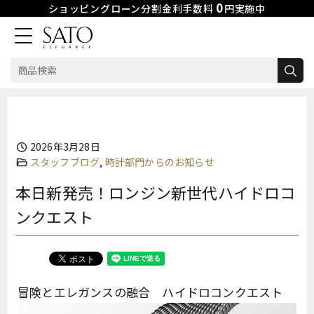
0
ショッピングローン分割金利手数料
円実施中
検
索:
Skip
to
content
2026年3月28日
スタッフブログ
,
時計部門からのお知らせ
本日新発売！ロンジン新世代ハイドロコ
ンクエスト
冒険とエレガンスの融合 ハイドロコンクエスト