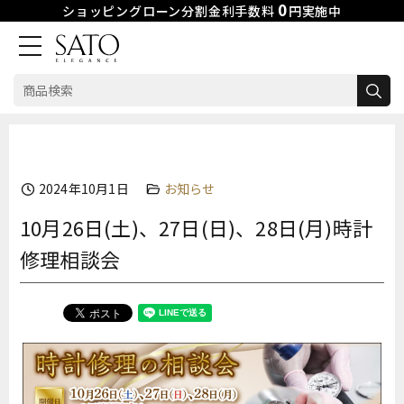
0
ショッピングローン分割金利手数料
円実施中
検
索:
Skip
to
content
2024年10月1日
お知らせ
10月26日(土)、27日(日)、28日(月)時計
修理相談会