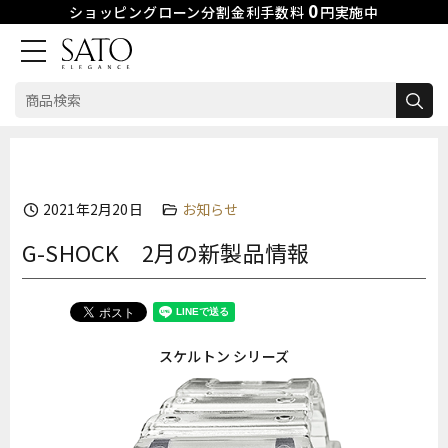
0
ショッピングローン分割金利手数料
円実施中
検
索:
Skip
to
content
2021年2月20日
お知らせ
G-SHOCK 2月の新製品情報
スケルトン シリーズ