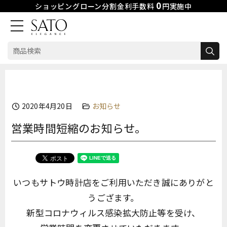
0
ショッピングローン分割金利手数料
円実施中
検
索:
Skip
to
content
2020年4月20日
お知らせ
営業時間短縮のお知らせ。
いつもサトウ時計店をご利用いただき誠にありがと
うござます。
新型コロナウィルス感染拡大防止等を受け、