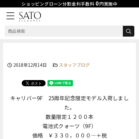
0
ショッピングローン分割金利手数料
円実施中
検
索:
Skip
to
content
2018年12月14日
スタッフブログ
キャリバー9F 25周年記念限定モデル入荷しまし
た。
数量限定１２００本
電池式クォーツ（9F）
価格 ￥３３０，０００―＋税