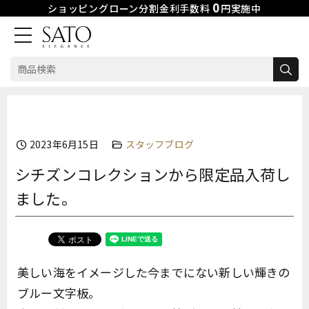
0
ショッピングローン分割金利手数料
円実施中
検
索:
Skip
to
content
2023年6月15日
スタッフブログ
シチズンコレクションから限定品入荷し
ました。
美しい海をイメージした今までにない新しい輝きの
ブルー文字板。