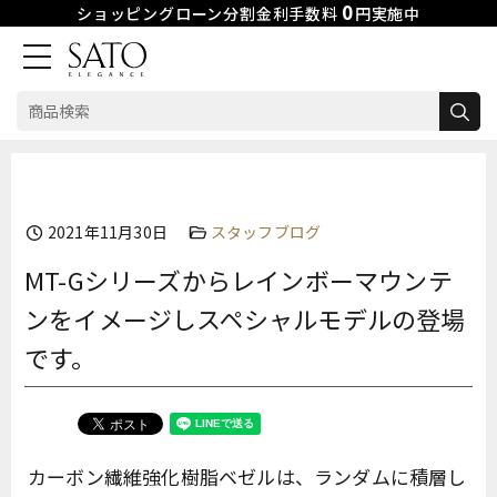
0
ショッピングローン分割金利手数料
円実施中
検
索:
Skip
to
content
2021年11月30日
スタッフブログ
MT-Gシリーズからレインボーマウンテ
ンをイメージしスペシャルモデルの登場
です。
カーボン繊維強化樹脂ベゼルは、ランダムに積層し