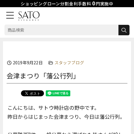
0
ショッピングローン分割金利手数料
円実施中
検
索:
Skip
to
content
2019年9月22日
スタッフブログ
会津まつり「藩公行列」
こんにちは、サトウ時計店の野中です。
昨日からはじまった会津まつり、今日は藩公行列。